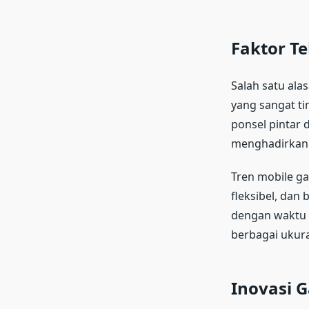
Faktor T
Salah satu al
yang sangat ti
ponsel pintar 
menghadirkan 
Tren mobile g
fleksibel, dan
dengan waktu l
berbagai ukura
Inovasi 