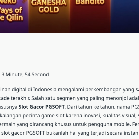
3 Minute, 54 Second
inan digital di Indonesia mengalami perkembangan yang s
ade terakhir. Salah satu segmen yang paling menonjol ad
hususnya
Slot Gacor PGSOFT
. Dari tahun ke tahun, nama P
 kalangan pecinta game slot karena inovasi, kualitas visual, 
rmain yang dirancang khusus untuk pengguna mobile. F
slot gacor PGSOFT bukanlah hal yang terjadi secara instan