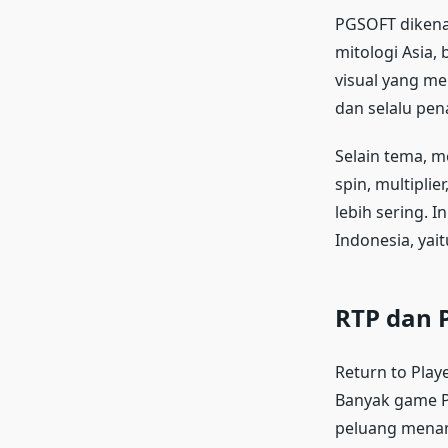
PGSOFT dikenal
mitologi Asia
visual yang me
dan selalu pe
Selain tema, m
spin, multipli
lebih sering. 
Indonesia, ya
RTP dan P
Return to Playe
Banyak game P
peluang menan