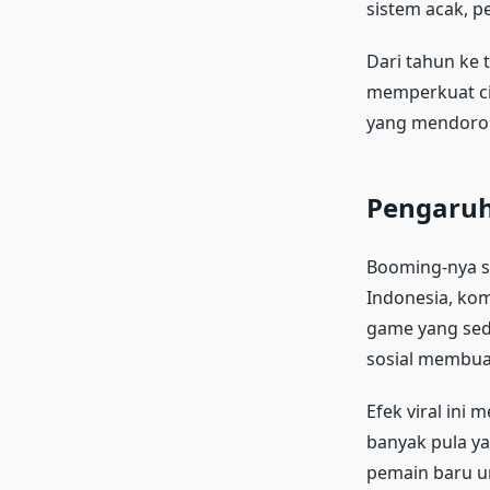
sistem acak, p
Dari tahun ke 
memperkuat ci
yang mendoron
Pengaruh
Booming-nya sl
Indonesia, kom
game yang seda
sosial membua
Efek viral ini
banyak pula y
pemain baru u